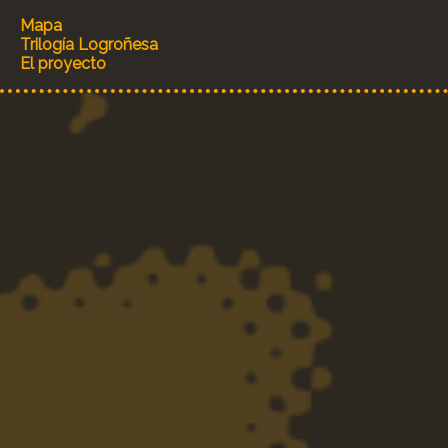
Mapa
Trilogía Logroñesa
El proyecto